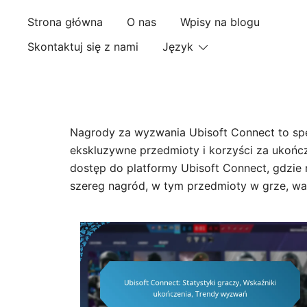
Skip
Strona główna
O nas
Wpisy na blogu
to
content
Skontaktuj się z nami
Język
Nagrody za wyzwania Ubisoft Connect to spe
ekskluzywne przedmioty i korzyści za ukońc
dostęp do platformy Ubisoft Connect, gdzi
szereg nagród, w tym przedmioty w grze, walu